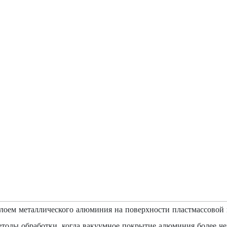
слоем металлического алюминия на поверхности пластмассовой
тоды обработки, когда вакуумное покрытие алюминия более чем