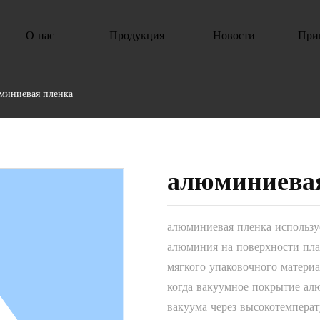
О нас
Продукция
Новости
При
миниевая пленка
алюминиева
алюминиевая пленка использу
алюминия на поверхности пл
мягкого упаковочного материа
когда вакуумное покрытие алю
вакуума через высокотемпера