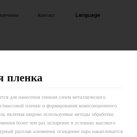
влечение
Контакт
Language
я пленка
ется для нанесения тонким слоем металлического
астмассовой пленки и формирования композиционного
ла, включая широко используемые методы обработки,
миния более чем раз, испарение в условиях высокого
турный расплав алюминия, осаждение пара накапливается