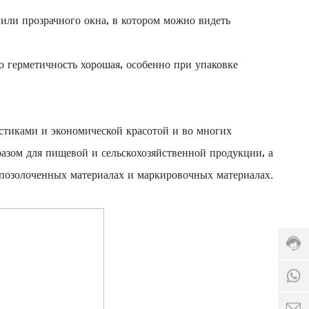
или прозрачного окна, в котором можно видеть
о герметичность хорошая, особенно при упаковке
стиками и экономической красотой и во многих
азом для пищевой и сельскохозяйственной продукции, а
Груп
сотр
 позолоченных материалах и маркировочных материалах.
клие
серв
c
+86-
a
536-
r
328
o
Инте
8
l
врем
+
6
l
+
оказ
1
1
a
8
услуг
3
y
6
8:00